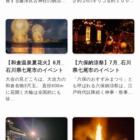
座する藤津比古神社の納涼...
さ約２tのキリコを約１００...
【和倉温泉夏花火】8月_
【六保納涼祭】7月_石川
石川県七尾市のイベント
県七尾市のイベント
大会の見どころは、大迫力の
「六保のおすずみまつり」と
和倉名物3尺玉。 直径600m
も呼ばれる六保納涼祭は、江
に花開く大輪は全国的にも
戸時代以降続く神事・祭事...
珍...