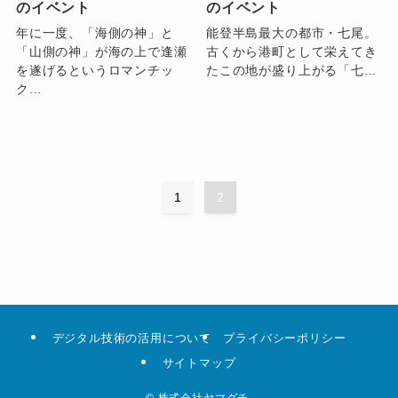
のイベント
のイベント
年に一度、「海側の神」と
能登半島最大の都市・七尾。
「山側の神」が海の上で逢瀬
古くから港町として栄えてき
を遂げるというロマンチッ
たこの地が盛り上がる「七...
ク...
1
2
デジタル技術の活用について
プライバシーポリシー
サイトマップ
©
株式会社ヤマグチ.