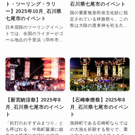
ト・ツーリング・ラリ
石川県七尾市のイベント
ー】2025年10月_石川県
国の重要無形民俗文化財に指
七尾市のイベント
定されている枠旗祭り。この
祭は大陸の渡来神を祀る久...
日本屈指のツーリングイベン
トでは、全国のライダーがゴ
ール地点の千里浜（羽咋市...
【新宮納涼祭】2025年8
【石崎奉燈祭】2025年8
月_石川県七尾市のイベン
月_石川県七尾市のイベン
ト
ト
「鉈打のおすずみまつり」と
漁師町である石崎町ならでは
も呼ばれる、中島町藤瀬に鎮
の大漁を祈願する祭りで、重