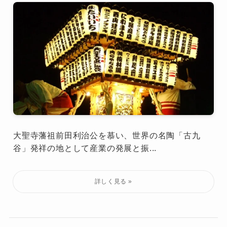
大聖寺藩祖前田利治公を慕い、世界の名陶「古九
谷」発祥の地として産業の発展と振...