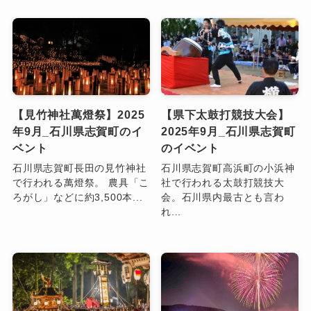
【見竹神社萬燈祭】2025
【県下太鼓打競技大会】
年9月_石川県志賀町のイ
2025年9月_石川県志賀町
ベント
のイベント
石川県志賀町長田の見竹神社
石川県志賀町高浜町の小浜神
で行われる萬燈祭。 農具「こ
社で行われる太鼓打競技大
ろがし」などに約3,500本...
会。石川県内最古とも言わ
れ...