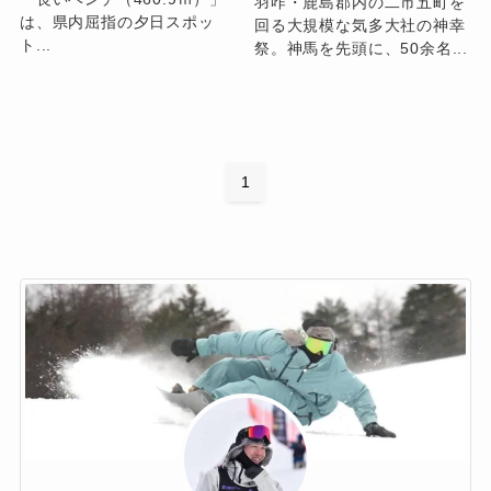
羽咋・鹿島郡内の二市五町を
は、県内屈指の夕日スポッ
回る大規模な気多大社の神幸
ト...
祭。神馬を先頭に、50余名...
1