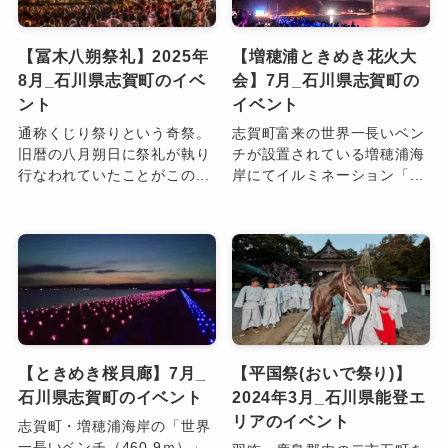
【冨木八朔祭礼】2025年
【増穂浦ときめき花火大
8月_石川県志賀町のイベ
会】7月_石川県志賀町の
ント
イベント
通称くじり祭りという奇祭。
志賀町富来の世界一長いベン
旧暦の八月朔日に祭礼が執り
チが設置されている増穂浦海
行なわれていたことがこの...
岸にてイルミネーション「...
【ときめき桜貝廊】7月_
【平国祭(おいで祭り)】
石川県志賀町のイベント
2024年3月_石川県能登エ
リアのイベント
志賀町・増穂浦海岸の「世界
一長いベンチ（460.9ｍ）」