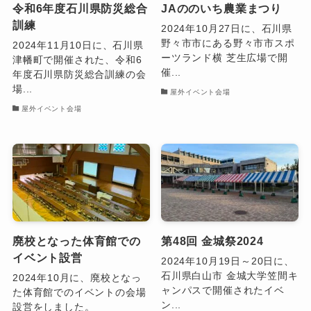
令和6年度石川県防災総合
JAののいち農業まつり
訓練
2024年10月27日に、石川県
野々市市にある野々市市スポ
2024年11月10日に、石川県
ーツランド横 芝生広場で開
津幡町で開催された、令和6
催...
年度石川県防災総合訓練の会
場...
屋外イベント会場
屋外イベント会場
廃校となった体育館での
第48回 金城祭2024
イベント設営
2024年10月19日～20日に、
石川県白山市 金城大学笠間キ
2024年10月に、廃校となっ
ャンパスで開催されたイベ
た体育館でのイベントの会場
ン...
設営をしました。