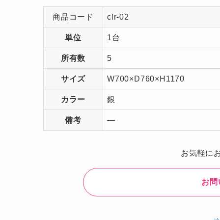
商品コード
clr-02
単位
1台
所有数
5
サイズ
W700×D760×H1170
カラー
銀
備考
―
お気軽に
お問