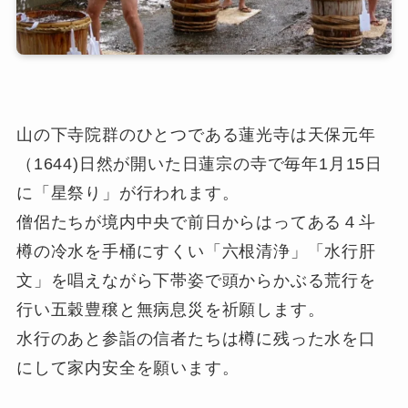
山の下寺院群のひとつである蓮光寺は天保元年
（1644)日然が開いた日蓮宗の寺で毎年1月15日
に「星祭り」が行われます。
僧侶たちが境内中央で前日からはってある４斗
樽の冷水を手桶にすくい「六根清浄」「水行肝
文」を唱えながら下帯姿で頭からかぶる荒行を
行い五穀豊穣と無病息災を祈願します。
水行のあと参詣の信者たちは樽に残った水を口
にして家内安全を願います。