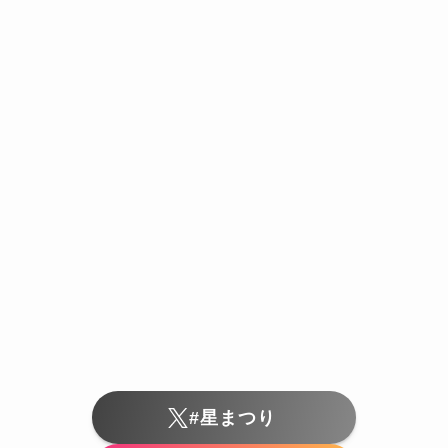
#星まつり