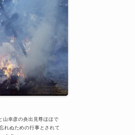
と山幸彦の炎出見尊ほほで
忘れぬための行事とされて