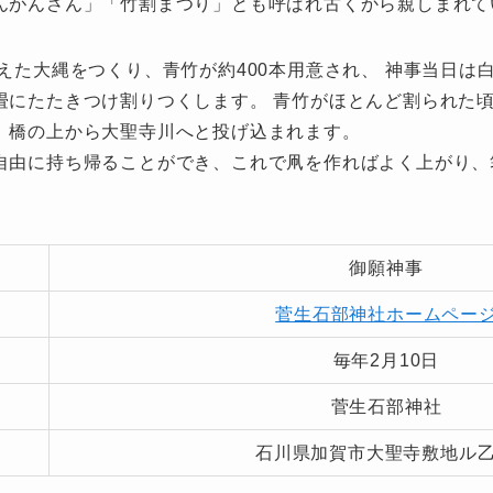
んがんさん」「竹割まつり」とも呼ばれ古くから親しまれて
えた大縄をつくり、青竹が約400本用意され、 神事当日は
畳にたたきつけ割りつくします。 青竹がほとんど割られた
、橋の上から大聖寺川へと投げ込まれます。
自由に持ち帰ることができ、これで凧を作ればよく上がり、
御願神事
菅生石部神社ホームペー
毎年2月10日
菅生石部神社
石川県加賀市大聖寺敷地ル乙