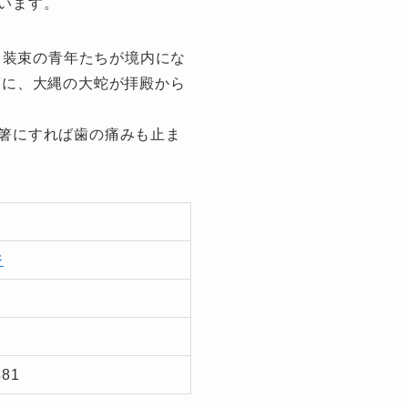
います。
白装束の青年たちが境内にな
頃に、大縄の大蛇が拝殿から
箸にすれば歯の痛みも止ま
ジ
81