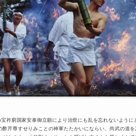
年の宝祚窮国家安泰御立願により治世にも乱を忘れないように
の酢芹尊すせりみことの神軍たたかいにならい、尚武の道を