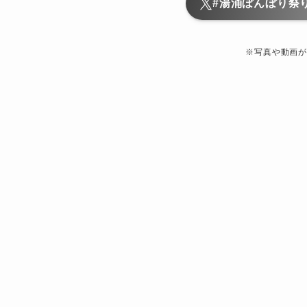
#湯涌ぼんぼり祭
※写真や動画が