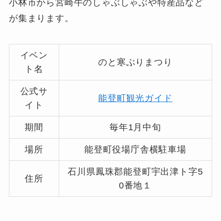
小林市から宮崎牛のしゃぶしゃぶや特産品など
が集まります。
イベン
のと寒ぶりまつり
ト名
公式サ
能登町観光ガイド
イト
期間
毎年1月中旬
場所
能登町役場庁舎横駐車場
石川県鳳珠郡能登町宇出津ト字5
住所
0番地１