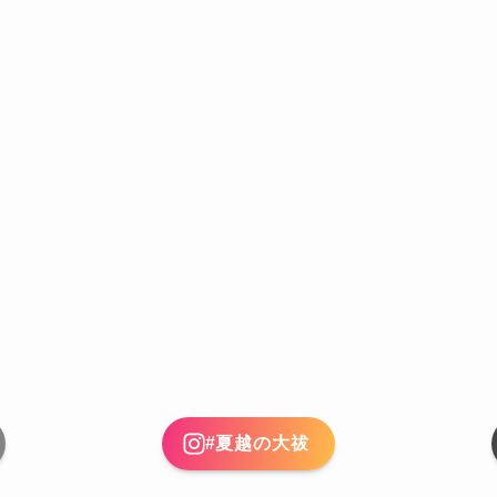
#夏越の大祓