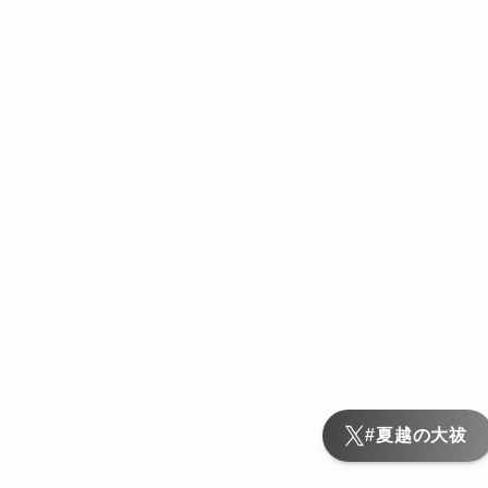
#夏越の大祓