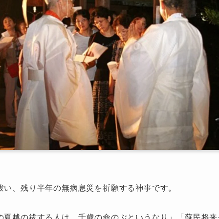
祓い、残り半年の無病息災を祈願する神事です。
の夏越の祓する人は 千歳の命のぶというなり」「蘇民将来