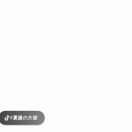
#夏越の大祓