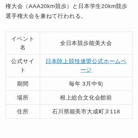
権大会（AAA20km競歩）と日本学生20km競歩
選手権大会を兼ねて行われる。
イベント
全日本競歩能美大会
名
公式サイ
日本陸上競技連盟公式ホームペ
ト
ージ
期間
毎年 3月中旬
場所
根上総合文化会館前
住所
石川県能美市大成町ヌ118