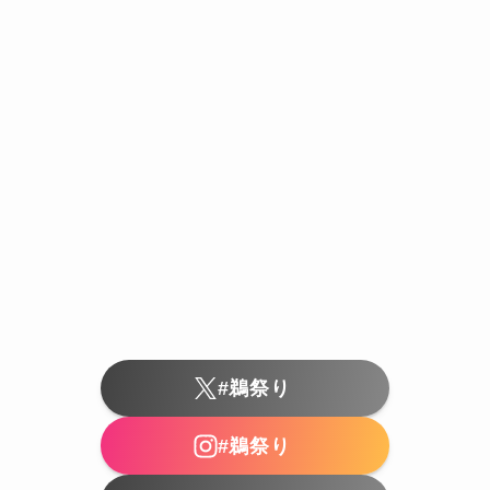
#鵜祭り
#鵜祭り