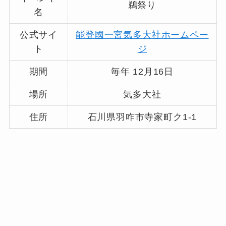
鵜祭り
名
公式サイ
能登國一宮気多大社ホームペー
ト
ジ
期間
毎年 12月16日
場所
気多大社
住所
石川県羽咋市寺家町ク1-1