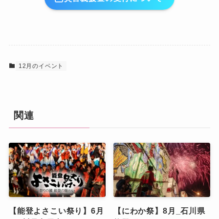
12月のイベント
関連
【能登よさこい祭り】6月
【にわか祭】8月_石川県