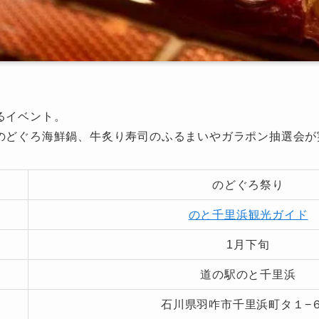
るイベント。
のどぐろ海鮮鍋、牛炙り寿司のふるまいやガラポン抽選会が
のどぐろ祭り
のと千里浜観光ガイド
1月下旬
道の駅のと千里浜
石川県羽咋市千里浜町タ１−