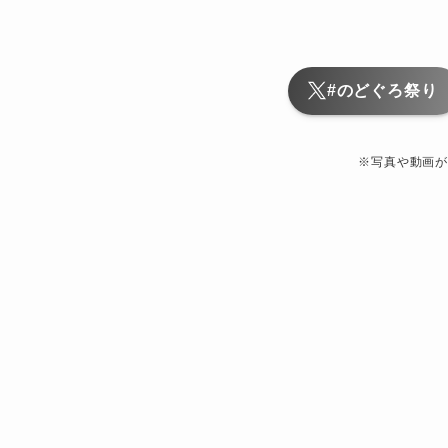
#のどぐろ祭り
※写真や動画が