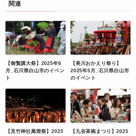
関連
【御贄講大祭】2025年6
【美川おかえり祭り】
月_石川県白山市のイベン
2025年5月_石川県白山市
ト
のイベント
【見竹神社萬燈祭】2025
【九谷茶碗まつり】2025