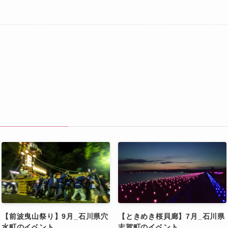
【前波曳山祭り】9月_石川県穴
【ときめき桜貝廊】7月_石川県
水町のイベント
志賀町のイベント