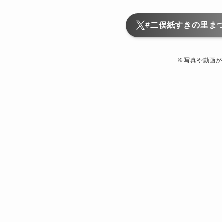
#二俣紙すきの里ま
※写真や動画が