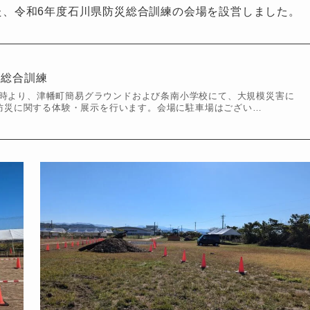
れた、令和6年度石川県防災総合訓練の会場を設営しました。
災総合訓練
）9時より、津幡町簡易グラウンドおよび条南小学校にて、大規模災害に
防災に関する体験・展示を行います。会場に駐車場はござい…